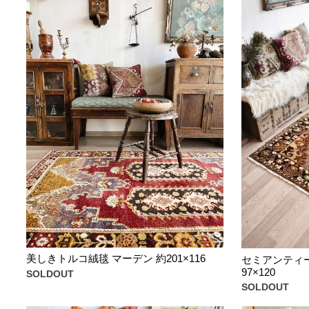
美しきトルコ絨毯 マーデン 約201×116
セミアンティー
97×120
SOLDOUT
SOLDOUT