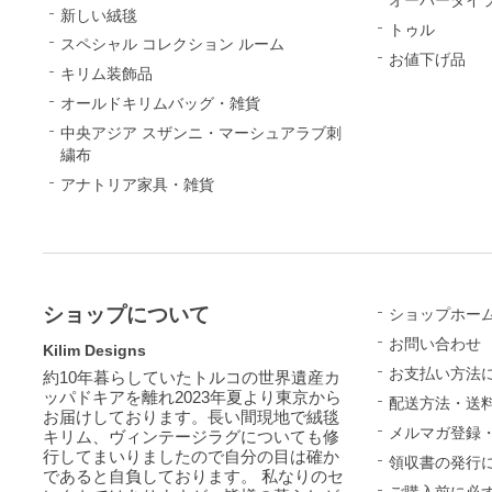
オーバーダイ
新しい絨毯
トゥル
スペシャル コレクション ルーム
お値下げ品
キリム装飾品
オールドキリムバッグ・雑貨
中央アジア スザンニ・マーシュアラブ刺
繍布
アナトリア家具・雑貨
ショップについて
ショップホー
お問い合わせ
Kilim Designs
お支払い方法
約10年暮らしていたトルコの世界遺産カ
ッパドキアを離れ2023年夏より東京から
配送方法・送
お届けしております。長い間現地で絨毯
メルマガ登録
キリム、ヴィンテージラグについても修
行してまいりましたので自分の目は確か
領収書の発行
であると自負しております。 私なりのセ
ご購入前に必