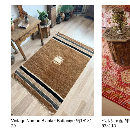
Vintage Nomad Blanket Battaniye 約191×1
ペルシャ産 輝
29
93×118