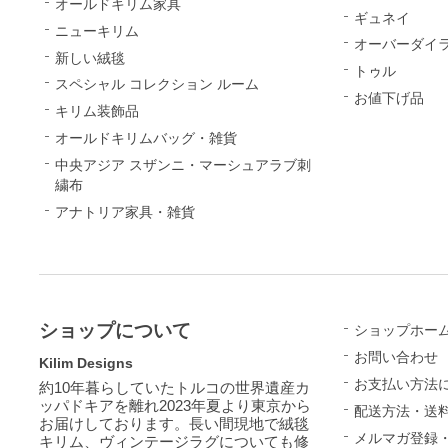
オールドキリム家具
ギュネイ
ニューキリム
オーバーダイ
新しい絨毯
トゥル
スペシャル コレクション ルーム
お値下げ品
キリム装飾品
オールドキリムバッグ・雑貨
中央アジア スザンニ・マーシュアラブ刺
繍布
アナトリア家具・雑貨
ショップについて
ショップホー
お問い合わせ
Kilim Designs
お支払い方法
約10年暮らしていたトルコの世界遺産カ
ッパドキアを離れ2023年夏より東京から
配送方法・送
お届けしております。長い間現地で絨毯
メルマガ登録
キリム、ヴィンテージラグについても修