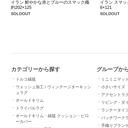
イラン 鮮やかな赤とブルーのスマック織
イラン スマッ
約202×125
6×121
SOLDOUT
SOLDOUT
カテゴリーから探す
グループか
トルコ絨毯
ミニミニマッ
ウォッシュ加工 / ヴィンテージターキッシ
小さいサイズ
ュラグ
アクセントラ
オールドキリム
リビング・ダ
トライバルラグ
ランナータイ
オールドキリム・絨毯 クッション・ピロ
パッチワーク
ーカバー
手織りブランケ