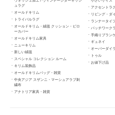
ウォッシュ加工 / ヴィンテージターキッシ
小さいサイズ
ュラグ
アクセントラ
オールドキリム
リビング・ダ
トライバルラグ
ランナータイ
オールドキリム・絨毯 クッション・ピロ
パッチワーク
ーカバー
手織りブランケ
オールドキリム家具
ギュネイ
ニューキリム
オーバーダイ
新しい絨毯
トゥル
スペシャル コレクション ルーム
お値下げ品
キリム装飾品
オールドキリムバッグ・雑貨
中央アジア スザンニ・マーシュアラブ刺
繍布
アナトリア家具・雑貨