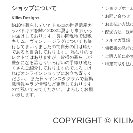
ショップについて
ショップホー
お問い合わせ
Kilim Designs
お支払い方法
約10年暮らしていたトルコの世界遺産カ
ッパドキアを離れ2023年夏より東京から
配送方法・送
お届けしております。長い間現地で絨毯
メルマガ登録
キリム、ヴィンテージラグについても修
行してまいりましたので自分の目は確か
領収書の発行
であると自負しております。 私なりのセ
ご購入前に必
レクトではありますが、皆様の暮らしが
豊かになる温もりいっぱいの手織り物た
特定商取引法
くさんご紹介しておりますのでよろしけ
ればオンラインショップにお立ち寄りく
ださい。 また日々インスタグラムで新掲
載情報やラグ情報など更新しております
ので覗いてみてください。 よろしくお願
い致します。
COPYRIGHT © KILI