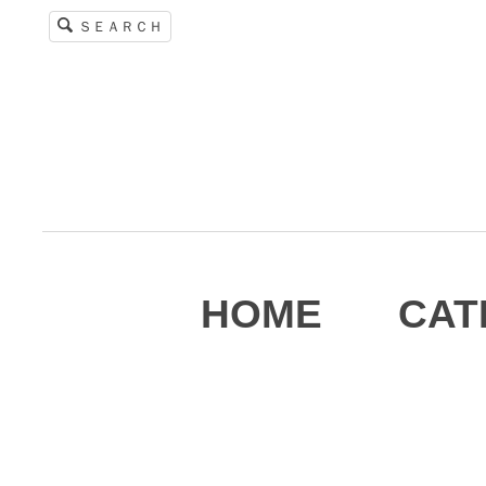
ＳＥＡＲＣＨ
HOME
CAT