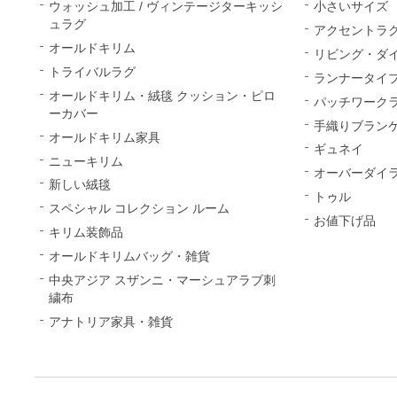
ウォッシュ加工 / ヴィンテージターキッシ
小さいサイズ
ュラグ
アクセントラ
オールドキリム
リビング・ダ
トライバルラグ
ランナータイ
オールドキリム・絨毯 クッション・ピロ
パッチワーク
ーカバー
手織りブランケ
オールドキリム家具
ギュネイ
ニューキリム
オーバーダイ
新しい絨毯
トゥル
スペシャル コレクション ルーム
お値下げ品
キリム装飾品
オールドキリムバッグ・雑貨
中央アジア スザンニ・マーシュアラブ刺
繍布
アナトリア家具・雑貨