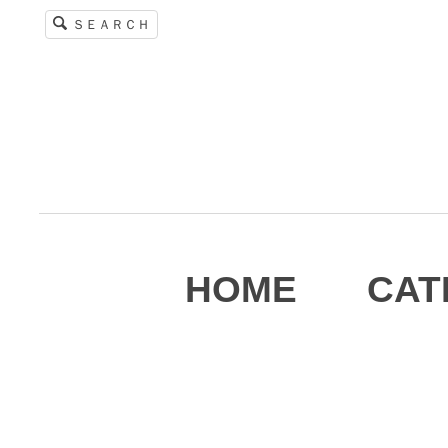
ＳＥＡＲＣＨ
HOME
CAT