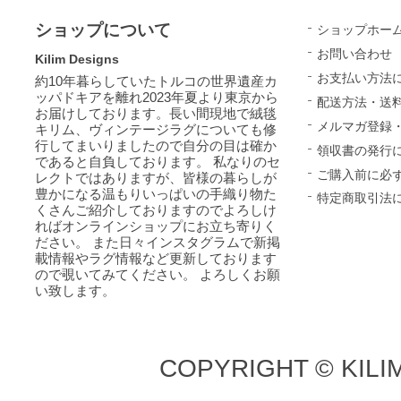
ショップについて
ショップホー
お問い合わせ
Kilim Designs
お支払い方法
約10年暮らしていたトルコの世界遺産カ
ッパドキアを離れ2023年夏より東京から
配送方法・送
お届けしております。長い間現地で絨毯
メルマガ登録
キリム、ヴィンテージラグについても修
行してまいりましたので自分の目は確か
領収書の発行
であると自負しております。 私なりのセ
ご購入前に必
レクトではありますが、皆様の暮らしが
豊かになる温もりいっぱいの手織り物た
特定商取引法
くさんご紹介しておりますのでよろしけ
ればオンラインショップにお立ち寄りく
ださい。 また日々インスタグラムで新掲
載情報やラグ情報など更新しております
ので覗いてみてください。 よろしくお願
い致します。
COPYRIGHT © KILI